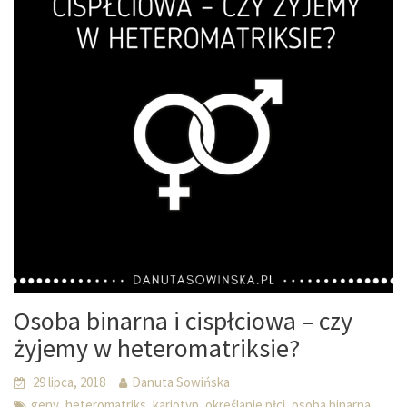
Osoba binarna i cispłciowa – czy
żyjemy w heteromatriksie?
29 lipca, 2018
Danuta Sowińska
,
,
,
,
,
geny
heteromatriks
kariotyp
określanie płci
osoba binarna