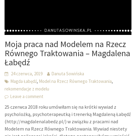
Moja praca nad Modelem na Rzecz
Równego Traktowania – Magdalena
Łabędź
24 czerwca, 2019
Danuta Sowińska
,
,
Magda Łabędź
Model na Rzecz Równego Traktowania
rekomendacje z modelu
Leave a comment
25 czerwca 2018 roku umówiłam się na krótki wywiad z
psycholożką, psychoterapeutką i trenerką Magdaleną Łabędź
(http://magdalenalabedz.pl/) w związku z pracami nad
Modelem na Rzecz Równego Traktowania. Wywiad niestety