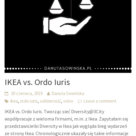
IKEA vs. Ordo Iuris
30 czerwca, 2019
Danuta Sowińska
,
,
,
ikea
ordo iuris
solidarność
volvo
Leave a comment
IKEA vs. Ordo Iuris. Tworząc sieć Diversity@3City
współpracuje z wieloma firmami, m.in. z Ikea. Zapytałam się
przedstawicielki Diversity w Ikea jak wygląda bieg wydarzeń
ze strony Ikea. Chronologicznie ukazały się takie informacje