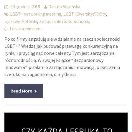
30 grudnia, 2018
Danuta Sowińska
,
,
LGBT+ networking meeting
LGBT+Diversity@3City
,
tęczowe złotówki
zarządzanie różnorodnością
Leave a comment
Po co firmy angażują się w działania na rzecz społeczności
LGBT+? Wiedzą jak budować przewagę konkurencyjną na
rynku i przyciągnąć nowe talenty. Tym jest zarządzanie
różnorodnością. W swojej książce “Bezpardonowy
innowator” pisałam o zarządzaniu innowacją, o patrzeniu
szeroko na zagadnienia, o myśleniu
Read More