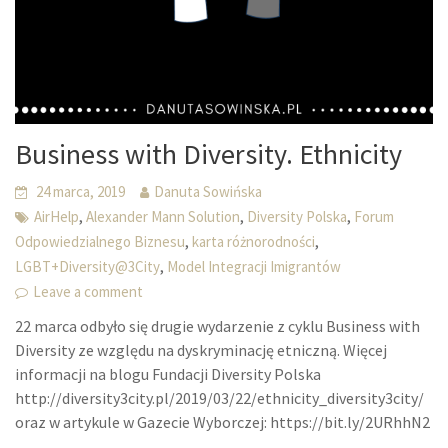
Business with Diversity. Ethnicity
24 marca, 2019
Danuta Sowińska
,
,
,
AirHelp
Alexander Mann Solution
Diversity Polska
Forum
,
,
Odpowiedzialnego Biznesu
karta różnorodności
,
LGBT+Diversity@3City
Model Integracji Imigrantów
Leave a comment
22 marca odbyło się drugie wydarzenie z cyklu Business with
Diversity ze względu na dyskryminację etniczną. Więcej
informacji na blogu Fundacji Diversity Polska
http://diversity3city.pl/2019/03/22/ethnicity_diversity3city/
oraz w artykule w Gazecie Wyborczej: https://bit.ly/2URhhN2