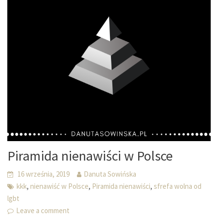
Piramida nienawiści w Polsce
16 września, 2019
Danuta Sowińska
,
,
,
kkk
nienawiść w Polsce
Piramida nienawiści
sfrefa wolna od
lgbt
Leave a comment