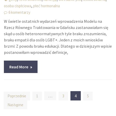
,
osoba cispłciowa
płeć hormonalna
6 komentarzy
W świetle ostatnich wydarzeń wprowadzenia Modelu na
Rzecz Równego Traktowania w Gdańsku zastanawiałam się
skąd u osób heteronormatywnych tyle braku zrozumienia,
braku empatii dla osób LGBT+. Jeden z moich wniosków
brzmi: Z powodu braku edukacji. Dlatego w dzisiejszym wpisie
postanowiłam wprowadzić definicje,
Read More
Stronicowanie
…
4
Poprzednie
1
3
5
wpisów
Następne