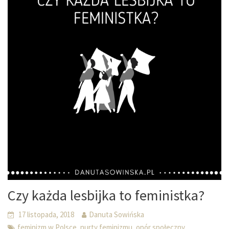
Czy każda lesbijka to feministka?
17 listopada, 2018
Danuta Sowińska
,
,
feminizm w Polsce
nurty feminizmu
opór społeczny