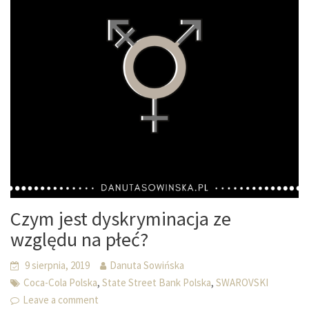
Czym jest dyskryminacja ze
względu na płeć?
9 sierpnia, 2019
Danuta Sowińska
,
,
Coca-Cola Polska
State Street Bank Polska
SWAROVSKI
Leave a comment