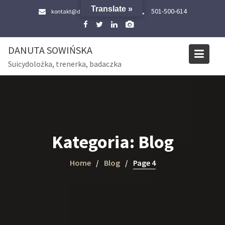
Skip
Translate »
501-500-614
kontakt@danutasowinska.pl
to
content
DANUTA SOWIŃSKA
Suicydolożka, trenerka, badaczka
Kategoria:
Blog
Home
Blog
Page 4