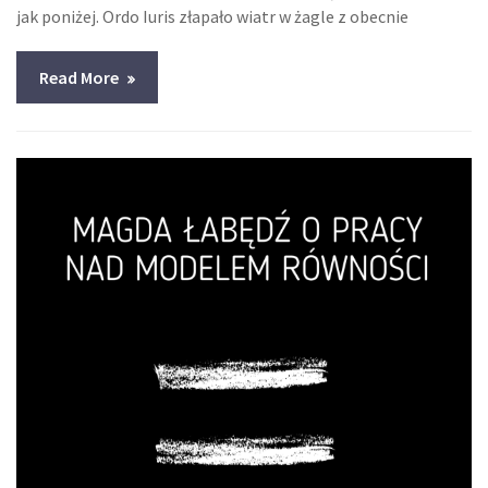
jak poniżej. Ordo Iuris złapało wiatr w żagle z obecnie
Read More