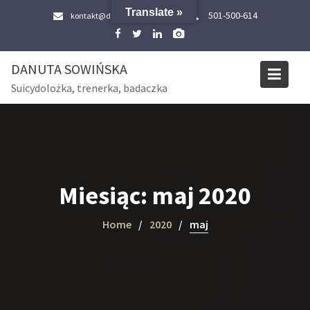
Skip
Translate »
501-500-614
kontakt@danutasowinska.pl
to
content
DANUTA SOWIŃSKA
Suicydolożka, trenerka, badaczka
Miesiąc:
maj 2020
Home
2020
maj