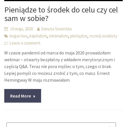
Pieniądze to środek do celu czy cel
sam w sobie?
10 maja, 2020
Danuta Sowińska
,
,
,
,
bogactwo
kapitalizm
minimalizm
pieniądze
rozwój osobisty
Leave a comment
W czasie pandemii od marca do maja 2020 prowadziłam
webinar – otwarty bezpłatny z wkładem merytorycznym i
częścią Q&A. Teraz nie pora myślec o tym, czego ci brak.
Lepiej pomyśl co możesz zrobić z tym, co masz. Ernest
Hemingway W maju rozmawiałam
Read More