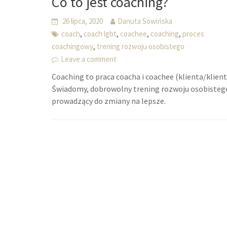
Co to jest coaching?
26 lipca, 2020
Danuta Sowińska
,
,
,
,
coach
coach lgbt
coachee
coaching
proces
,
coachingowy
trening rozwoju osobistego
Leave a comment
Coaching to praca coacha i coachee (klienta/klientk
Świadomy, dobrowolny trening rozwoju osobisteg
prowadzący do zmiany na lepsze.