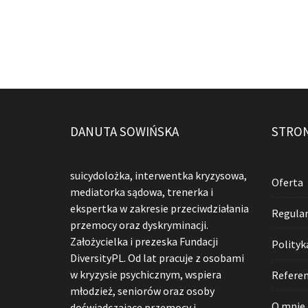
DANUTA SOWIŃSKA
STRO
suicydolożka, interwentka kryzysowa,
Oferta
mediatorka sądowa, trenerka i
ekspertka w zakresie przeciwdziałania
Regula
przemocy oraz dyskryminacji.
Założycielka i prezeska Fundacji
Polityk
DiversityPL. Od lat pracuje z osobami
w kryzysie psychicznym, wspiera
Referen
młodzież, seniorów oraz osoby
O mnie
doświadczające przemocy i