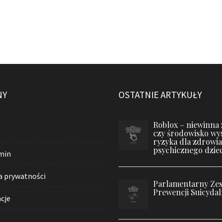
NY
OSTATNIE ARTYKUŁY
Roblox – niewinna
czy środowisko wy
ryzyka dla zdrowia
psychicznego dziec
min
a prywatności
Parlamentarny Zes
Prewencji Suicydal
cje