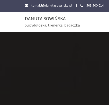
Skip
kontakt@danutasowinska.pl
501-500-614
to
content
DANUTA SOWIŃSKA
Suicydolożka, trenerka, badaczka