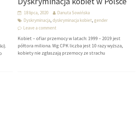
Dyskryminacja kobiet w Polsce
18 lipca, 2020
Danuta Sowińska
,
,
Dyskryminacja
dyskryminacja kobiet
gender
Leave a comment
Kobiet – ofiar przemocy w latach: 1999 – 2019 jest
półtora miliona. Wg CPK liczba jest 10 razy wyższa,
i).
kobiety nie zgłaszają przemocy ze strachu
o