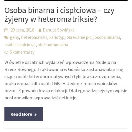
Osoba binarna i cispłciowa – czy
żyjemy w heteromatriksie?
29 lipca, 2018
Danuta Sowińska
,
,
,
,
,
geny
heteromatriks
kariotyp
określanie płci
osoba binarna
,
osoba cispłciowa
płeć hormonalna
6 komentarzy
W świetle ostatnich wydarzeń wprowadzenia Modelu na
Rzecz Równego Traktowania w Gdańsku zastanawiałam się
skąd u osób heteronormatywnych tyle braku zrozumienia,
braku empatii dla osób LGBT+. Jeden z moich wniosków
brzmi: Z powodu braku edukacji. Dlatego w dzisiejszym wpisie
postanowiłam wprowadzić definicje,
Read More