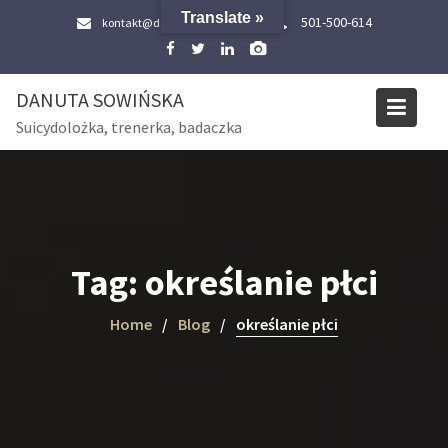
Skip
Translate »
501-500-614
kontakt@danutasowinska.pl
to
content
DANUTA SOWIŃSKA
Suicydolożka, trenerka, badaczka
Tag:
określanie płci
Home
Blog
określanie płci