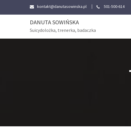
Skip
kontakt@danutasowinska.pl
501-500-614
to
content
DANUTA SOWIŃSKA
Suicydolożka, trenerka, badaczka