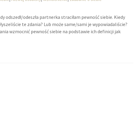
edy odszedł/odeszła partnerka straciłam pewność siebie. Kiedy
 słyszeliście te zdania? Lub może same/sami je wypowiadaliście?
nia wzmocnić pewność siebie na podstawie ich definicji jak