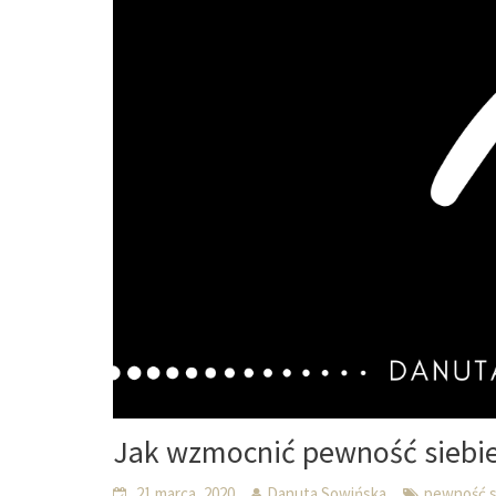
Jak wzmocnić pewność siebi
21 marca, 2020
Danuta Sowińska
pewność s