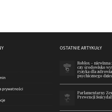
NY
OSTATNIE ARTYKUŁY
Roblox – niewinna
czy środowisko wy
ryzyka dla zdrowia
psychicznego dziec
min
a prywatności
Parlamentarny Zes
Prewencji Suicydal
cje