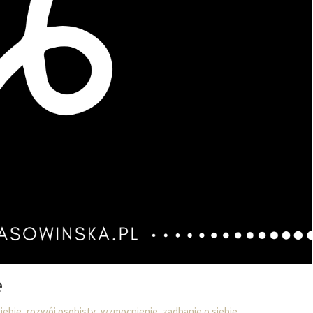
e
,
,
,
iebie
rozwój osobisty
wzmocnienie
zadbanie o siebie