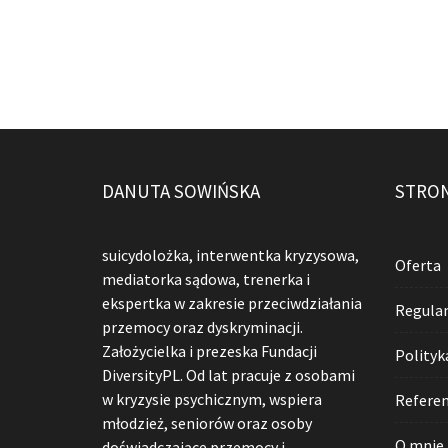
DANUTA SOWIŃSKA
STRO
suicydolożka, interwentka kryzysowa,
Oferta
mediatorka sądowa, trenerka i
ekspertka w zakresie przeciwdziałania
Regula
przemocy oraz dyskryminacji.
Założycielka i prezeska Fundacji
Polityk
DiversityPL. Od lat pracuje z osobami
w kryzysie psychicznym, wspiera
Referen
młodzież, seniorów oraz osoby
O mnie
doświadczające przemocy i