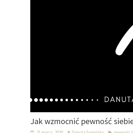
Jak wzmocnić pewność siebi
21 marca, 2020
Danuta Sowińska
pewność s