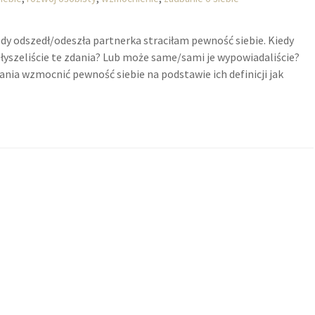
edy odszedł/odeszła partnerka straciłam pewność siebie. Kiedy
 słyszeliście te zdania? Lub może same/sami je wypowiadaliście?
nia wzmocnić pewność siebie na podstawie ich definicji jak