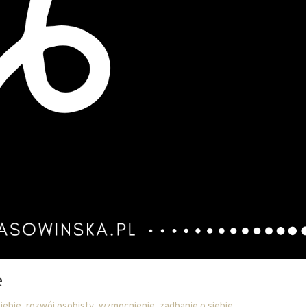
e
,
,
,
iebie
rozwój osobisty
wzmocnienie
zadbanie o siebie