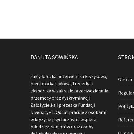
DANUTA SOWIŃSKA
STRO
suicydolożka, interwentka kryzysowa,
Oferta
mediatorka sądowa, trenerka i
ekspertka w zakresie przeciwdziałania
Regula
przemocy oraz dyskryminacji.
Założycielka i prezeska Fundacji
Polityk
DiversityPL. Od lat pracuje z osobami
w kryzysie psychicznym, wspiera
Referen
młodzież, seniorów oraz osoby
O mnie
doświadczające przemocy i