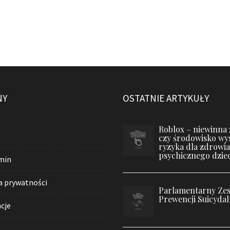
NY
OSTATNIE ARTYKUŁY
Roblox – niewinna
czy środowisko wy
ryzyka dla zdrowia
psychicznego dziec
min
a prywatności
Parlamentarny Zes
Prewencji Suicydal
cje