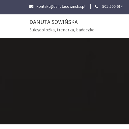
Skip
kontakt@danutasowinska.pl
501-500-614
to
content
DANUTA SOWIŃSKA
Suicydolożka, trenerka, badaczka