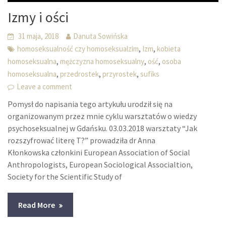
Izmy i ości
31 maja, 2018
Danuta Sowińska
,
,
homoseksualność czy homoseksualzim
Izm
kobieta
,
,
,
homoseksualna
mężczyzna homoseksualny
ość
osoba
,
,
,
homoseksualna
przedrostek
przyrostek
sufiks
Leave a comment
Pomysł do napisania tego artykułu urodził się na
organizowanym przez mnie cyklu warsztatów o wiedzy
psychoseksualnej w Gdańsku. 03.03.2018 warsztaty “Jak
rozszyfrować literę T?” prowadziła dr Anna
Kłonkowska członkini European Association of Social
Anthropologists, European Sociological Associaltion,
Society for the Scientific Study of
Read More