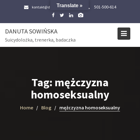
Skip
Translate »
501-500-614
kontakt@danutasowinska.pl
to
content
DANUTA SOWIŃSKA
Suicydolożka, trenerka, badaczka
Tag:
mężczyzna
homoseksualny
Home
Blog
mężczyzna homoseksualny