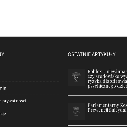
NY
OSTATNIE ARTYKUŁY
Roblox – niewinna
czy środowisko wy
ryzyka dla zdrowia
psychicznego dziec
min
a prywatności
Parlamentarny Zes
Prewencji Suicydal
cje