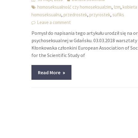
,
,
homoseksualność czy homoseksualzim
Izm
kobieta
,
,
,
homoseksualna
przedrostek
przyrostek
sufiks
Leave a comment
Pomysł do napisania tego artykułu urodził się na
psychoseksualnej w Gdańsku. 03.03.2018 warsztaty 
Kłonkowska członkini European Association of Soci
for the Scientific Study of
Read More