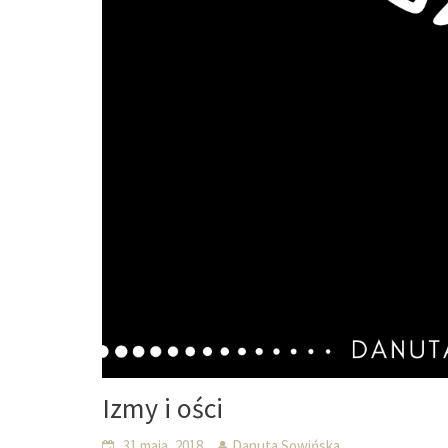
Izmy i ości
31 maja, 2018
Danuta Sowińska