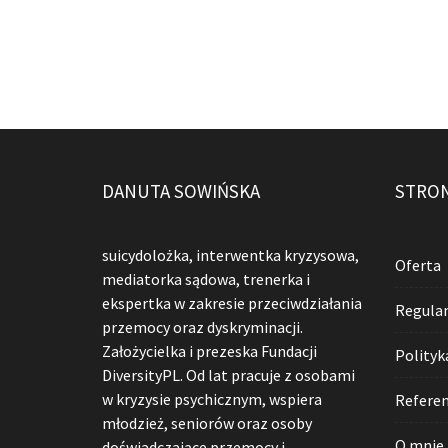
DANUTA SOWIŃSKA
STRO
suicydolożka, interwentka kryzysowa,
Oferta
mediatorka sądowa, trenerka i
ekspertka w zakresie przeciwdziałania
Regula
przemocy oraz dyskryminacji.
Założycielka i prezeska Fundacji
Polityk
DiversityPL. Od lat pracuje z osobami
w kryzysie psychicznym, wspiera
Referen
młodzież, seniorów oraz osoby
O mnie
doświadczające przemocy i