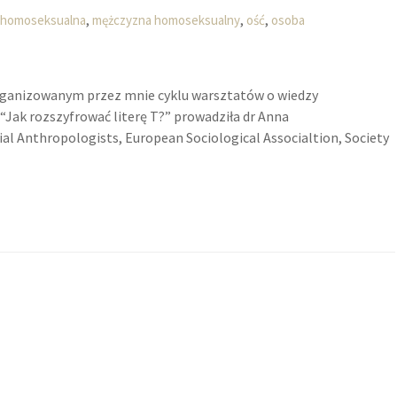
,
,
,
 homoseksualna
mężczyzna homoseksualny
ość
osoba
 organizowanym przez mnie cyklu warsztatów o wiedzy
“Jak rozszyfrować literę T?” prowadziła dr Anna
al Anthropologists, European Sociological Associaltion, Society