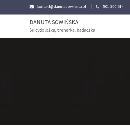
Skip
kontakt@danutasowinska.pl
501-500-614
to
content
DANUTA SOWIŃSKA
Suicydolożka, trenerka, badaczka