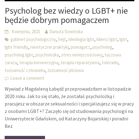
Psycholog bez wiedzy o LGBT+ nie
będzie dobrym pomagaczem
4 sierpnia, 2021
Danuta Sowińska
,
,
,
,
,
gabinet psychologiczny
hejt
ideologia lgbt
klienci lgbt
lgbt
,
,
,
,
lgbt friendly
nieetyczne praktyki
pomagacz
psycholog
,
,
,
psycholog lgbt
psycholożka
stres mniejszościowy
tęczowa
,
,
,
,
zaraza
terapia konwersyjna
terapia reparatywna
tolerado
,
tożsamość człowieka
tożsamość płciowa
Leave a comment
Wywiad z Magdaleną Łabędź przeprowadziłam w listopadzie
2020 roku. Jak to się stało, że zostałaś psycholożką i
pracujesz w obszarze seksualności i specjalizujesz się w pracy
z osobami LGBT+? Zaczęło się od studiowania psychologii na
Uniwersytecie Gdańskim, od Katarzyny Bojarskiej i poradni
Bez