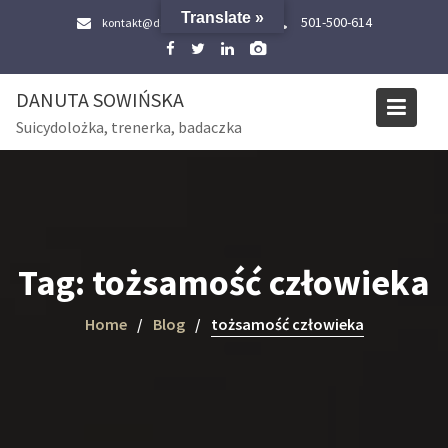
Skip
Translate »
501-500-614
kontakt@danutasowinska.pl
to
content
DANUTA SOWIŃSKA
Suicydolożka, trenerka, badaczka
Tag:
tożsamość człowieka
Home
Blog
tożsamość człowieka