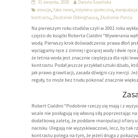
31 sierpnia, 2020
Danuta Sowińska
,
,
,
emocje
fake news
inżyniera społeczna
manipulacja
,
,
kontrastu
Złudzenie Ebbinghausa
Złudzenie Ponza
Na pierwszym roku studiów czyli w 2001 roku wykła
często do książki Roberta Cialdini “Wywierania wpł
wodą. Pierwszy krok doświadczenia: prawa dłoń jes
wyciągamy ręce z zimnej i gorącej wody i dwie ręc
że letnia woda jest znacznie cieplejsza dla ręki lewe
kontrastu. Podał jeszcze przykład sztuki dżudo, kt
jak prawo grawitacji, zasada dźwigni czy inercji. J
reguły, to może bez trudu pokonać znacznie większe
Zasa
Robert Cialdini “Podobnie rzeczy się mają i z wyz
wcale nie posługują się własną siłą poprzestając n
dodatkową zaletę, że poddane manipulacji ofiary 
nacisku. Ulegają nie wyzyskiwaczowi, lecz, by tak 
kontrastu polega na tym, że jeżeli druga z pokazyw