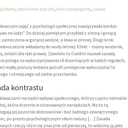
,
,
,
 językiem
odwrócenie znaczeń
twórca propagandy
zasada
dowczyni zajęć z psychologii społecznej nawiązywała bardzo
ywu na ludzi”. Do dzisiaj pamiętam przykład z zimną i gorącą
t zamoczona w gorącej wodzie, a lewa w zimnej. Drugi krok:
e jednocześnie wkładamy do wody letniej. Efekt – mamy wrażenie,
j, aniżeli dla ręki prawej. Zjawisko to Cialdini nazwał zasadą
óra polega na wykorzystywaniu sił drzemiących w takich regułach,
eżeli małej postury kobieta potrafi umiejętnie wykorzystać te
go i silniejszego od siebie przeciwnika.
da kontrastu
yskiwaczami narzędzi wpływu społecznego, którzy często niemalże
a tej, która drzemie w stosowanych narzędziach. Ma to tę
ulegają jej pozornie dobrowolnie i bez żadnego zewnętrznego
rzec, po prostu psychologicznym siłom natury. […] Zasada
anych rzeczy różni się znacznie od pierwszej, to widzimy ją jako