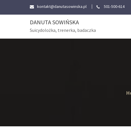
Skip
kontakt@danutasowinska.pl
501-500-614
to
content
DANUTA SOWIŃSKA
Suicydolożka, trenerka, badaczka
H