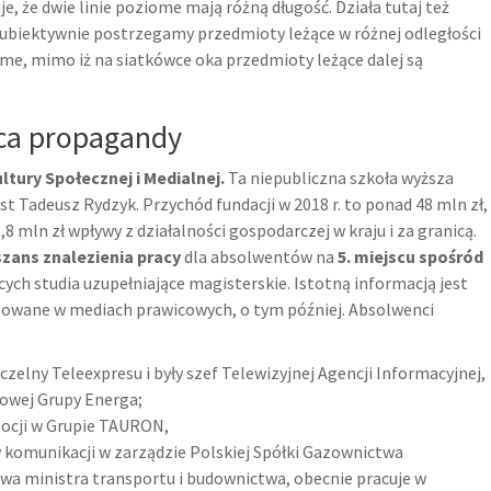
je, że dwie linie poziome mają różną długość. Działa tutaj też
 subiektywnie postrzegamy przedmioty leżące w różnej odległości
me, mimo iż na siatkówce oka przedmioty leżące dalej są
ca propagandy
ltury Społecznej i Medialnej.
Ta niepubliczna szkoła wyższa
est Tadeusz Rydzyk. Przychód fundacji w 2018 r. to ponad 48 mln zł,
,8 mln zł wpływy z działalności gospodarczej w kraju i za granicą.
szans znalezienia pracy
dla absolwentów na
5. miejscu spośród
ych studia uzupełniające magisterskie. Istotną informacją jest
cytowane w mediach prawicowych, o tym później. Absolwenci
czelny Teleexpresu i były szef Telewizyjnej Agencji Informacyjnej,
owej Grupy Energa;
omocji w Grupie TAURON,
 komunikacji w zarządzie Polskiej Spółki Gazownictwa
sowa ministra transportu i budownictwa, obecnie pracuje w