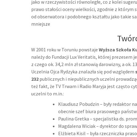
jako w rzeczywistości równoległe, co z kolei sugeru
prawo stałości oceny wielkości, zgodnie z którym
od obserwatora i podobnego kształtu jako takie sa
mniejsze
Twór
W 2001 roku w Toruniu powstaje
Wyższa Szkoła Ku
należy do Fundacji Lux Veritatis, której prezesem j
z czego ok. 34,2 mln zł stanowią darowizny, a ok. 13
Uczelnia Ojca Rydzyka znalazła się pod względem
232
publicznych i niepublicznych uczelni prowadząc
też fakt, że TV Trwam i Radio Maryja jest często 
uczelni to m.in.:
Klaudiusz Pobudzin – były redaktor na
obecnie szef biura prasowego państw
Paulina Gretka – specjalistka ds. pr
Magdalena Wiciak – dyrektor do spraw
Elżbieta Kisil – była rzeczniczka pra