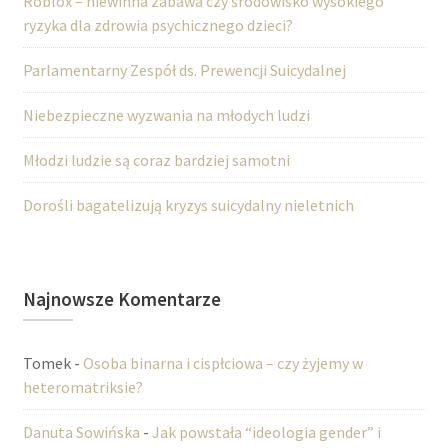
Roblox – niewinna zabawa czy środowisko wysokiego
ryzyka dla zdrowia psychicznego dzieci?
Parlamentarny Zespół ds. Prewencji Suicydalnej
Niebezpieczne wyzwania na młodych ludzi
Młodzi ludzie są coraz bardziej samotni
Dorośli bagatelizują kryzys suicydalny nieletnich
Najnowsze Komentarze
Tomek
-
Osoba binarna i cispłciowa – czy żyjemy w
heteromatriksie?
Danuta Sowińska
-
Jak powstała “ideologia gender” i