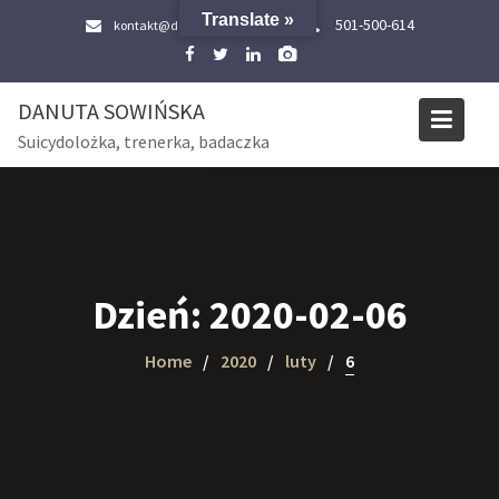
Skip
Translate »
501-500-614
kontakt@danutasowinska.pl
to
content
DANUTA SOWIŃSKA
Suicydolożka, trenerka, badaczka
Dzień:
2020-02-06
Home
2020
luty
6