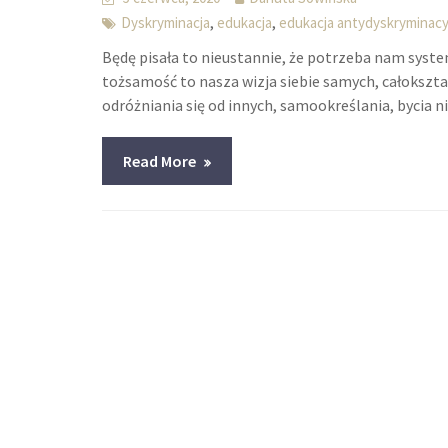
,
,
Dyskryminacja
edukacja
edukacja antydyskryminacy
Będę pisała to nieustannie, że potrzeba nam syste
tożsamość to nasza wizja siebie samych, całokszt
odróżniania się od innych, samookreślania, bycia
Read More