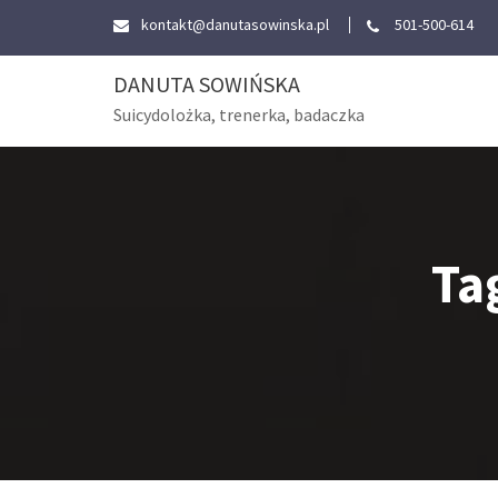
Skip
kontakt@danutasowinska.pl
501-500-614
to
content
DANUTA SOWIŃSKA
Suicydolożka, trenerka, badaczka
Ta