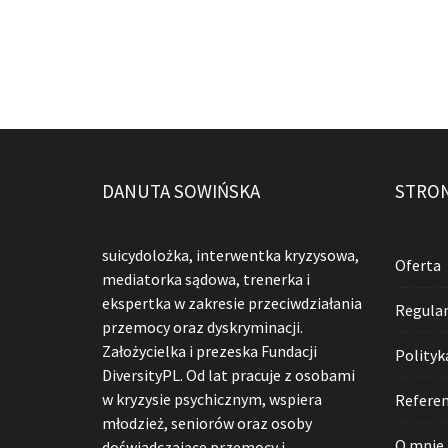
DANUTA SOWIŃSKA
STRO
suicydolożka, interwentka kryzysowa,
Oferta
mediatorka sądowa, trenerka i
ekspertka w zakresie przeciwdziałania
Regula
przemocy oraz dyskryminacji.
Założycielka i prezeska Fundacji
Polityk
DiversityPL. Od lat pracuje z osobami
w kryzysie psychicznym, wspiera
Referen
młodzież, seniorów oraz osoby
O mnie
doświadczające przemocy i