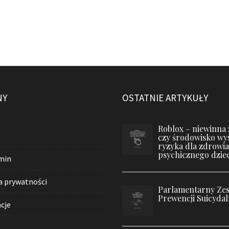
NY
OSTATNIE ARTYKUŁY
Roblox – niewinna
czy środowisko wy
ryzyka dla zdrowia
psychicznego dziec
min
a prywatności
Parlamentarny Zes
Prewencji Suicydal
cje