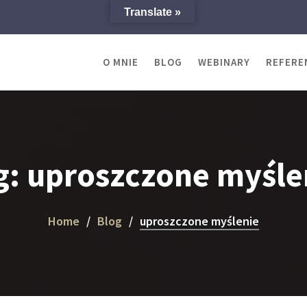
Translate »
O MNIE
BLOG
WEBINARY
REFERE
g:
uproszczone myśle
Home
Blog
uproszczone myślenie