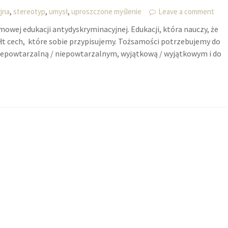
,
,
,
jna
stereotyp
umysł
uproszczone myślenie
Leave a comment
mowej edukacji antydyskryminacyjnej. Edukacji, która nauczy, że
ałt cech, które sobie przypisujemy. Tożsamości potrzebujemy do
 niepowtarzalną / niepowtarzalnym, wyjątkową / wyjątkowym i do