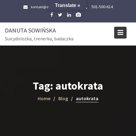
Skip
Translate »
501-500-614
kontakt@danutasowinska.pl
to
content
DANUTA SOWIŃSKA
Suicydolożka, trenerka, badaczka
Tag:
autokrata
Home
Blog
autokrata