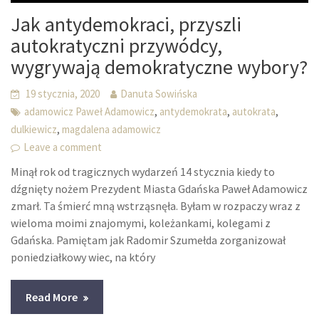
Jak antydemokraci, przyszli
autokratyczni przywódcy,
wygrywają demokratyczne wybory?
19 stycznia, 2020
Danuta Sowińska
,
,
,
adamowicz Paweł Adamowicz
antydemokrata
autokrata
,
dulkiewicz
magdalena adamowicz
Leave a comment
Minął rok od tragicznych wydarzeń 14 stycznia kiedy to
dźgnięty nożem Prezydent Miasta Gdańska Paweł Adamowicz
zmarł. Ta śmierć mną wstrząsnęła. Byłam w rozpaczy wraz z
wieloma moimi znajomymi, koleżankami, kolegami z
Gdańska. Pamiętam jak Radomir Szumełda zorganizował
poniedziałkowy wiec, na który
Read More